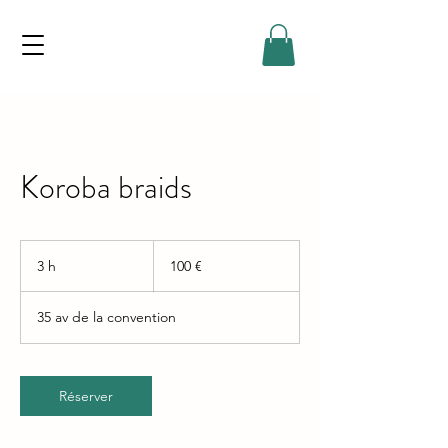
Koroba braids
100
euros
3 h
3
100 €
h
35 av de la convention
Réserver