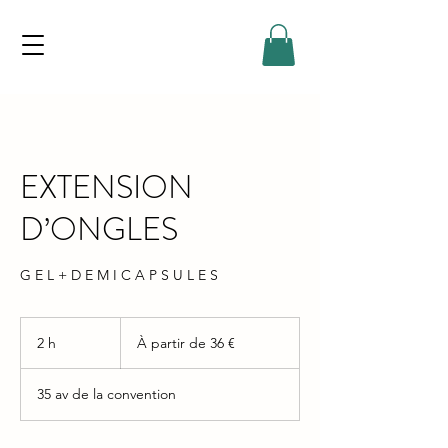
EXTENSION
D’ONGLES
G E L + D E M I C A P S U L E S
À
partir
2 h
2
À partir de 36 €
de
36
h
euros
35 av de la convention