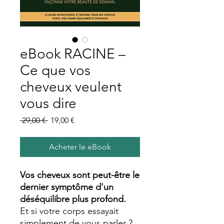
eBook RACINE –
Ce que vos
cheveux veulent
vous dire
Prix
Prix
 29,00 € 
19,00 €
original
promotionnel
Acheter le eBook
Vos cheveux sont peut-être le
dernier symptôme d'un
déséquilibre plus profond.
Et si votre corps essayait
simplement de vous parler ?