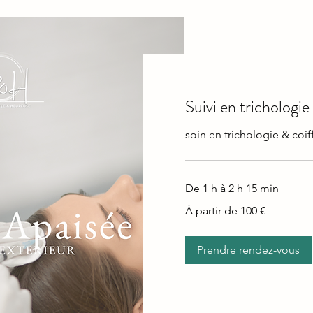
Suivi en trichologie
soin en trichologie & coif
De 1 h à 2 h 15 min
À
À partir de 100 €
partir
de
100
euros
Prendre rendez-vous