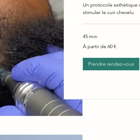
Un protocole esthétique 
stimuler le cuir chevelu
45 min
À
À partir de 60 €
partir
de
60
euros
Prendre rendez-vous