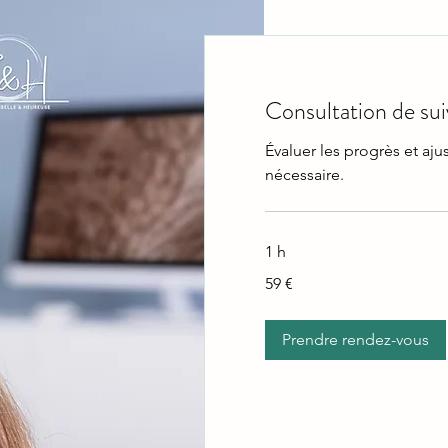
Consultation de suiv
Évaluer les progrès et ajus
nécessaire.
1 h
59
59 €
euros
Prendre rendez-vous