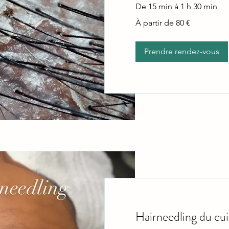
De 15 min à 1 h 30 min
À
À partir de 80 €
partir
de
80
euros
Prendre rendez-vous
Hairneedling du cu