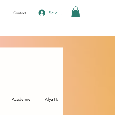
Se connecter
Contact
Académie
Afya Hair ( Espace coiffure)
Nail